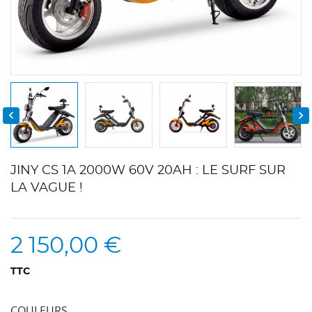


JINY CS 1A 2000W 60V 20AH : LE SURF SUR
LA VAGUE !
2 150,00 €
TTC
COULEURS