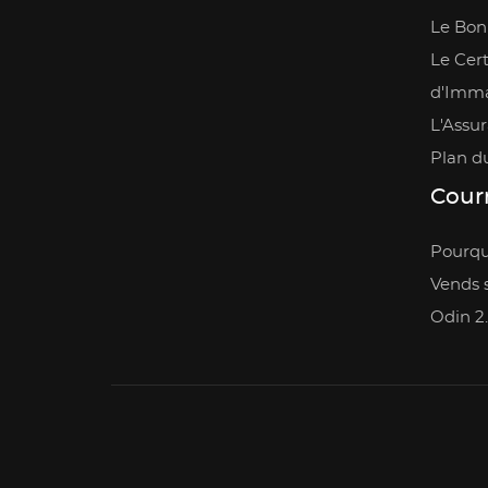
Le Bon
Le Cert
d'Imma
L'Assu
Plan du
Courr
Pourquo
Vends s
Odin 2