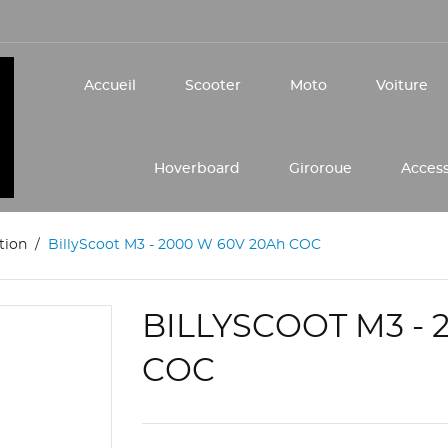
Accueil
Scooter
Moto
Voiture
Hoverboard
Giroroue
Acces
tion
BillyScoot M3 - 2000 W 60V 20Ah COC
BILLYSCOOT M3 - 
COC