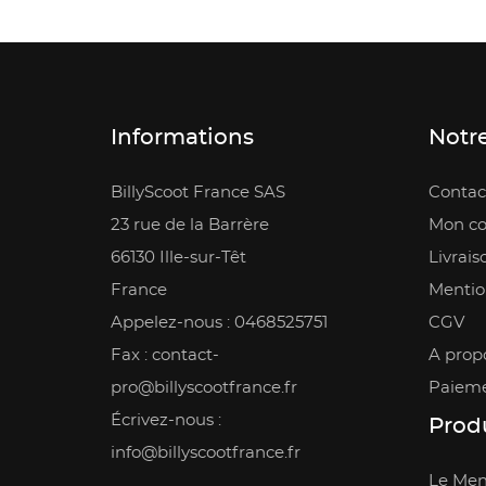
Informations
Notre
BillyScoot France SAS
Contac
23 rue de la Barrère
Mon c
66130 Ille-sur-Têt
Livrais
France
Mentio
Appelez-nous :
0468525751
CGV
Fax :
contact-
A prop
pro@billyscootfrance.fr
Paieme
Écrivez-nous :
Produ
info@billyscootfrance.fr
Le Men