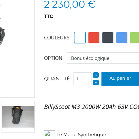
2 230,00 €
TTC
Blanc
Rouge
Noir
Bleu
Ver
COULEURS
OPTION
QUANTITÉ
Au panier
BillyScoot M3 2000W 20Ah 63V CO
Le Menu Synthétique