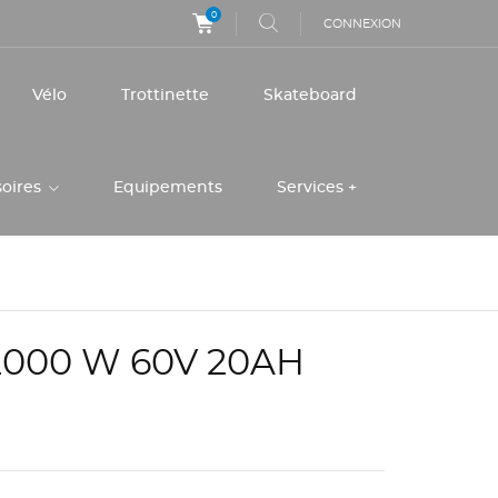
0
CONNEXION
Vélo
Trottinette
Skateboard
soires
Equipements
Services +
2000 W 60V 20AH