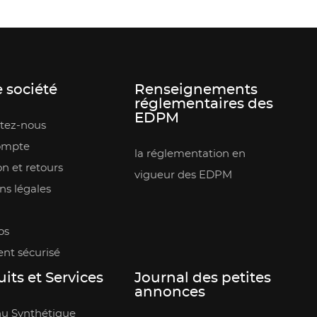
 société
Renseignements
réglementaires des
EDPM
tez-nous
ompte
la réglementation en
on et retours
vigueur des EDPM
ns légales
os
nt sécurisé
its et Services
Journal des petites
annonces
u Synthétique