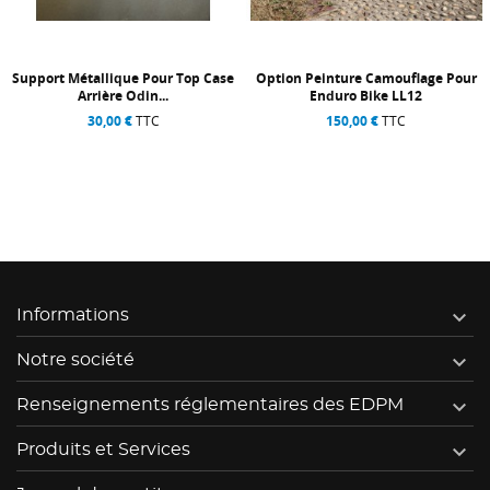
e
Option Peinture Camouflage Pour
Siège
Enduro Bike LL12
65,00 €
TTC
150,00 €
TTC

Informations

Notre société

Renseignements réglementaires des EDPM

Produits et Services