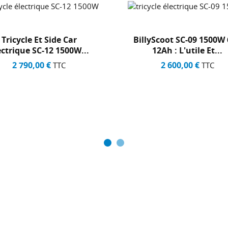
Car
BillyScoot SC-09 1500W 60V
S
00W...
12Ah : L'utile Et...
2 600,00 €
TTC
+1