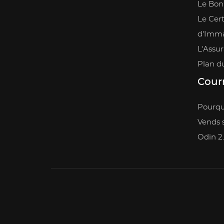
Le Bon
Le Cert
d'Imma
L'Assu
Plan du
Courr
Pourquo
Vends s
Odin 2