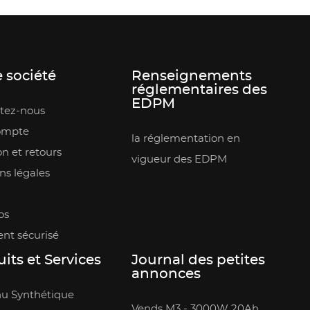
 société
Renseignements
réglementaires des
EDPM
tez-nous
ompte
la réglementation en
on et retours
vigueur des EDPM
ns légales
os
nt sécurisé
its et Services
Journal des petites
annonces
u Synthétique
Vends M3 - 3000W 20Ah