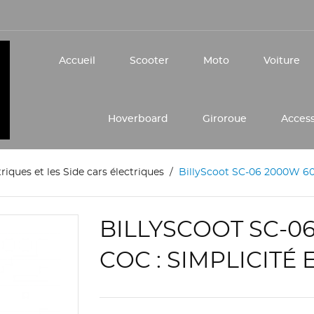
Accueil
Scooter
Moto
Voiture
Hoverboard
Giroroue
Acces
triques et les Side cars électriques
BillyScoot SC-06 2000W 60V
BILLYSCOOT SC-0
COC : SIMPLICITÉ 