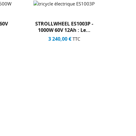
TROLLWHEEL ES1003P -
SIDE CAR STANFORD 
1000W 60V 12Ah : Le...
VESPA 1500W 72V 20Ah 
3 240,00 €
2 590,00 €
TTC
TTC
+2