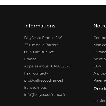
Informations
Notre
BillyScoot France SAS
Contac
23 rue de la Barrère
Mon c
66130 Ille-sur-Têt
Livrais
France
Mentio
Appelez-nous :
0468525751
CGV
Fax :
contact-
A prop
pro@billyscootfrance.fr
Paieme
Écrivez-nous :
Produ
info@billyscootfrance.fr
Le Men