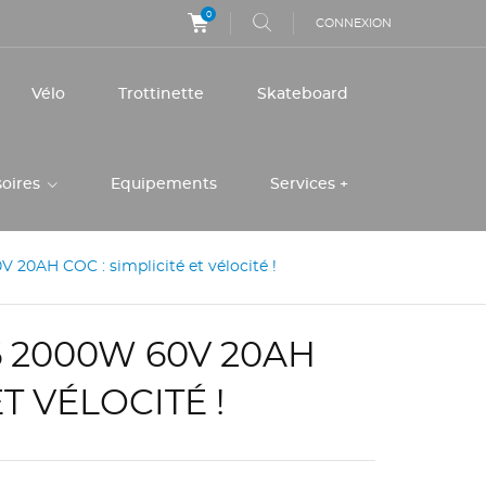
0
CONNEXION
Vélo
Trottinette
Skateboard
soires
Equipements
Services +
 20AH COC : simplicité et vélocité !
6 2000W 60V 20AH
ET VÉLOCITÉ !