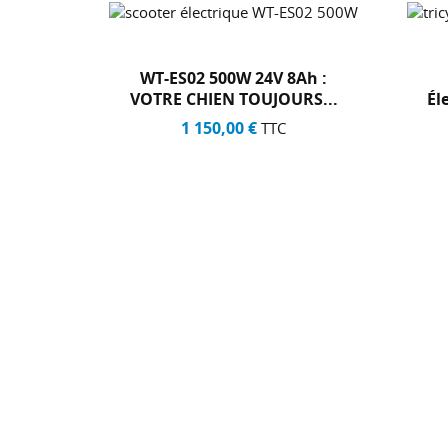
WT-ES02 500W 24V 8Ah :
Tricycle Et Side 
VOTRE CHIEN TOUJOURS...
Électrique SC-12 15
1 150,00 €
2 790,00 €
TTC
TTC