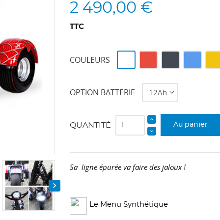
2 490,00 €
TTC
Blanc
Rouge
Noir
Bleu
Jau
COULEURS
OPTION BATTERIE
QUANTITÉ
Au panier
Sa ligne épurée va faire des jaloux !

Le Menu Synthétique