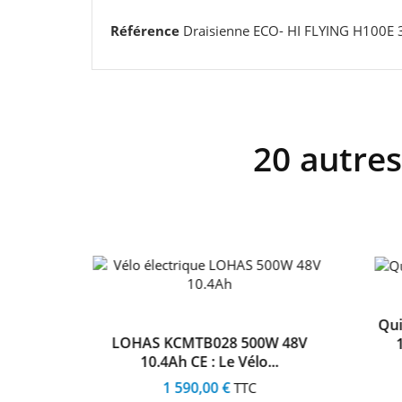
Référence
Draisienne ECO- HI FLYING H100E
20 autres
0W 17Ah
Qui
LOHAS KCMTB028 500W 48V
..
10.4Ah CE : Le Vélo...
1 590,00 €
TTC