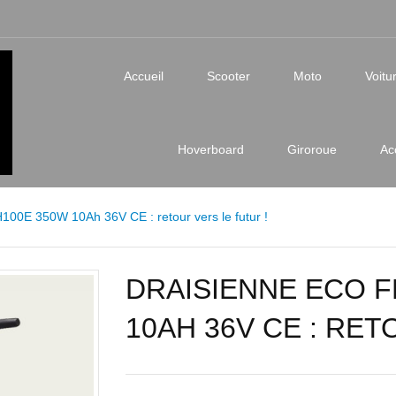
Accueil
Scooter
Moto
Voitu
Hoverboard
Giroroue
Ac
00E 350W 10Ah 36V CE : retour vers le futur !
DRAISIENNE ECO F
10AH 36V CE : RET