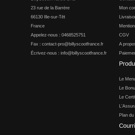
23 rue de la Barrère
Mon co
66130 Ille-sur-Têt
Livraiso
France
Mention
Appelez-nous :
0468525751
CGV
Fax :
contact-pro@billyscootfrance.fr
A propo
Écrivez-nous :
info@billyscootfrance.fr
Paiemen
Produi
Le Menu
Le Bonu
Le Certi
L'Assur
Plan du 
Courri