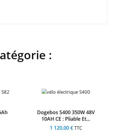
atégorie :
5Ah
Dogebos S400 350W 48V
Endur
10AH CE : Pliable Et...
84V
1 120,00 €
TTC