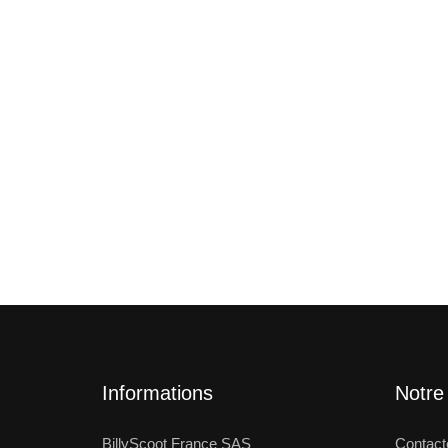
Informations
Notre
BillyScoot France SAS
Contact