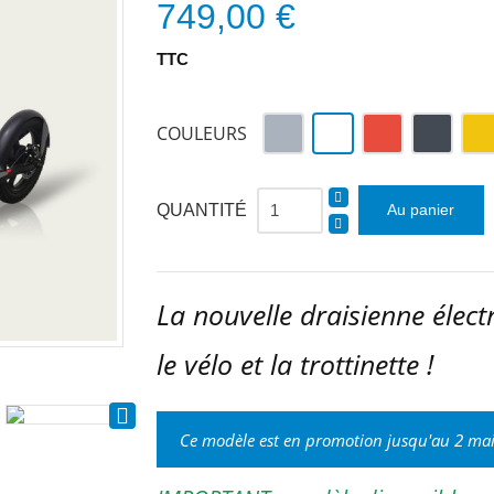
749,00 €
TTC
Gris
Blanc
Rouge
Noir
Jau
COULEURS
QUANTITÉ
Au panier
La nouvelle draisienne élec
le vélo et la trottinette !

Ce modèle est en promotion jusqu'au 2 mai