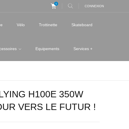
0
CONNEXION
re
Vélo
Trottinette
Skateboard
cessoires
Equipements
Services +
LYING H100E 350W
OUR VERS LE FUTUR !