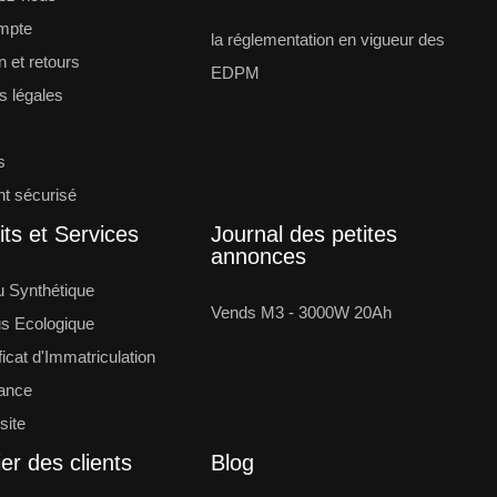
mpte
la réglementation en vigueur des
n et retours
EDPM
s légales
s
t sécurisé
ts et Services
Journal des petites
annonces
 Synthétique
Vends M3 - 3000W 20Ah
s Ecologique
ficat d'Immatriculation
ance
site
er des clients
Blog