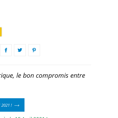
ne
trique, le bon compromis entre
 2021 !