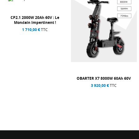
OBARTER X7 8000W 60Ah 60V
DG S600 500W 48V 15Ah CE : P
Tous Chemins !
3 920,00 €
TTC
1 360,00 €
TTC